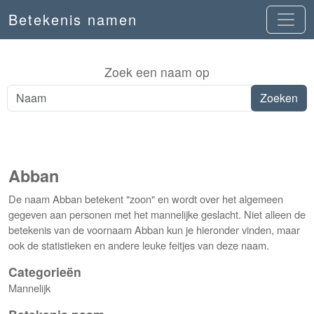
Betekenis namen
Zoek een naam op
Abban
De naam Abban betekent "zoon" en wordt over het algemeen
gegeven aan personen met het mannelijke geslacht. Niet alleen de
betekenis van de voornaam Abban kun je hieronder vinden, maar
ook de statistieken en andere leuke feitjes van deze naam.
Categorieën
Mannelijk