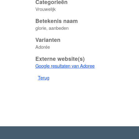
Categorieën
Vrouwelijk
Betekenis naam
glorie, aanbeden
Varianten
Adorée
Externe website(s)
Google resultaten van Adoree
Terug