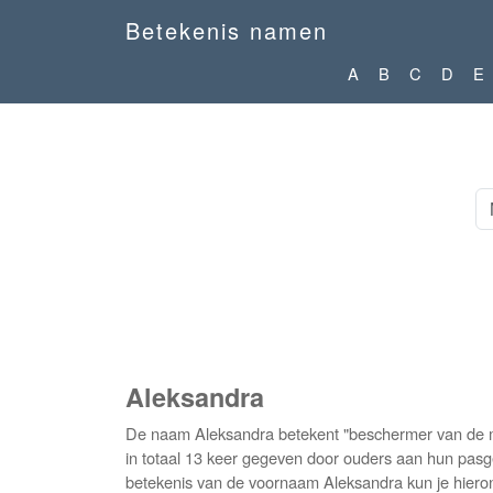
Betekenis namen
A
B
C
D
E
Aleksandra
De naam Aleksandra betekent "beschermer van de me
in totaal 13 keer gegeven door ouders aan hun pasge
betekenis van de voornaam Aleksandra kun je hieron