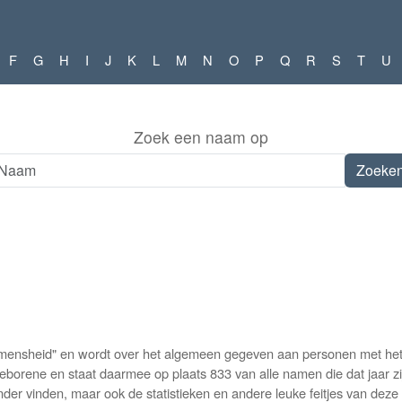
F
G
H
I
J
K
L
M
N
O
P
Q
R
S
T
U
Zoek een naam op
nsheid" en wordt over het algemeen gegeven aan personen met het vr
borene en staat daarmee op plaats 833 van alle namen die dat jaar zi
der vinden, maar ook de statistieken en andere leuke feitjes van deze