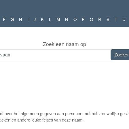
F
G
H
I
J
K
L
M
N
O
P
Q
R
S
T
U
Zoek een naam op
 over het algemeen gegeven aan personen met het vrouwelijke geslac
tieken en andere leuke feitjes van deze naam.