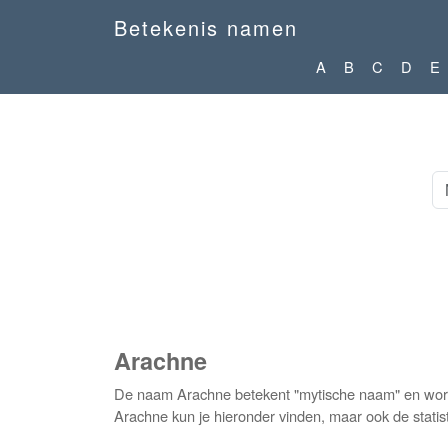
Betekenis namen
A
B
C
D
E
Arachne
De naam Arachne betekent "mytische naam" en wordt
Arachne kun je hieronder vinden, maar ook de statis