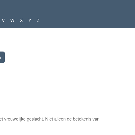
V
W
X
Y
Z
vrouwelijke geslacht. Niet alleen de betekenis van