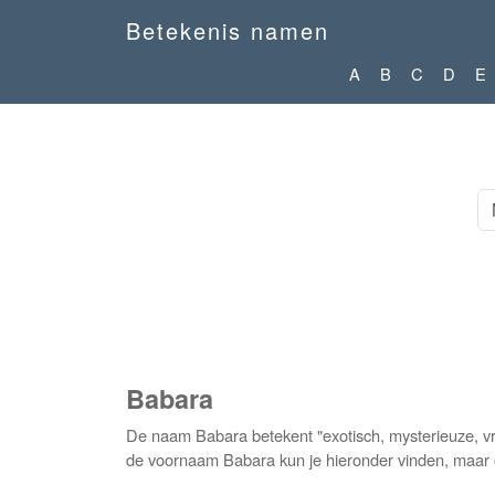
Betekenis namen
A
B
C
D
E
Babara
De naam Babara betekent "exotisch, mysterieuze, vr
de voornaam Babara kun je hieronder vinden, maar o