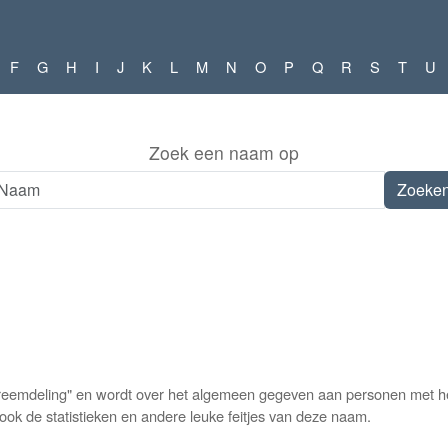
F
G
H
I
J
K
L
M
N
O
P
Q
R
S
T
U
Zoek een naam op
eemdeling" en wordt over het algemeen gegeven aan personen met het 
ok de statistieken en andere leuke feitjes van deze naam.