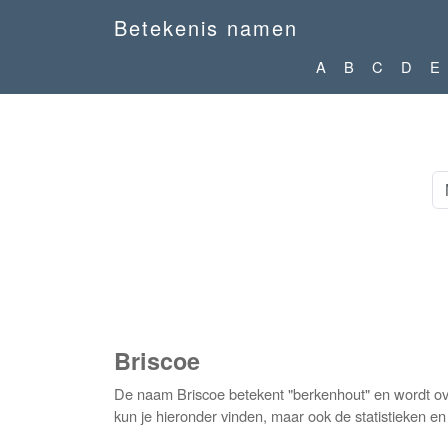
Betekenis namen
A
B
C
D
E
Briscoe
De naam Briscoe betekent "berkenhout" en wordt ov
kun je hieronder vinden, maar ook de statistieken e