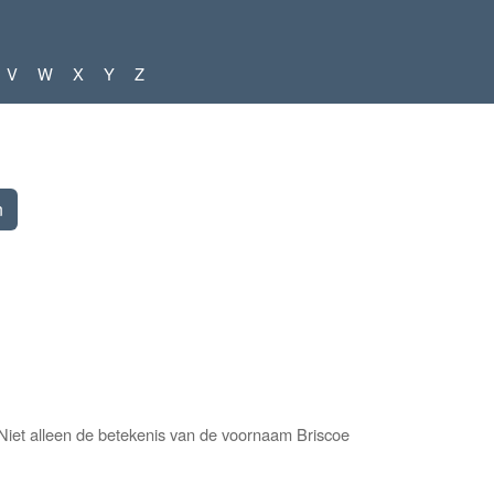
V
W
X
Y
Z
Niet alleen de betekenis van de voornaam Briscoe