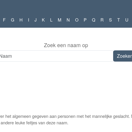
F
G
H
I
J
K
L
M
N
O
P
Q
R
S
T
U
Zoek een naam op
er het algemeen gegeven aan personen met het mannelijke geslacht. 
n andere leuke feitjes van deze naam.