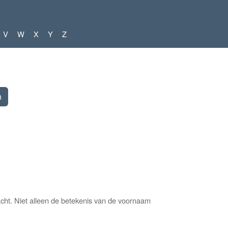
V
W
X
Y
Z
cht. Niet alleen de betekenis van de voornaam