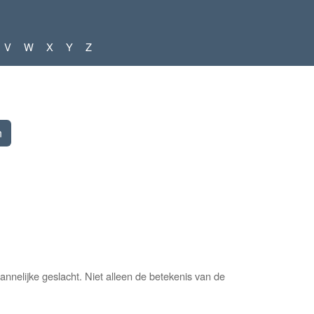
V
W
X
Y
Z
nelijke geslacht. Niet alleen de betekenis van de