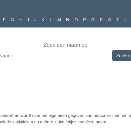
F
G
H
I
J
K
L
M
N
O
P
Q
R
S
T
U
Zoek een naam op
fstede" en wordt over het algemeen gegeven aan personen met het man
ok de statistieken en andere leuke feitjes van deze naam.