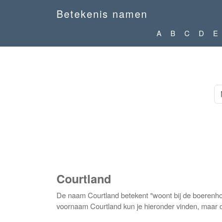
Betekenis namen
A
B
C
D
E
Courtland
De naam Courtland betekent "woont bij de boerenho
voornaam Courtland kun je hieronder vinden, maar o