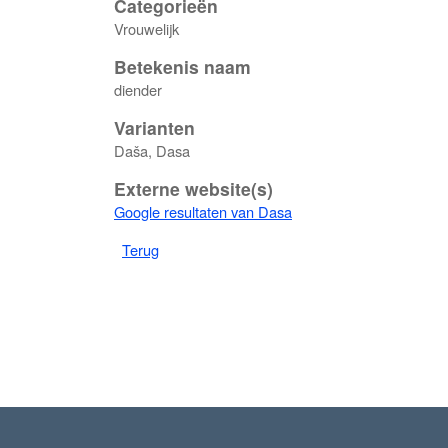
Categorieën
Vrouwelijk
Betekenis naam
diender
Varianten
Daša, Dasa
Externe website(s)
Google resultaten van Dasa
Terug