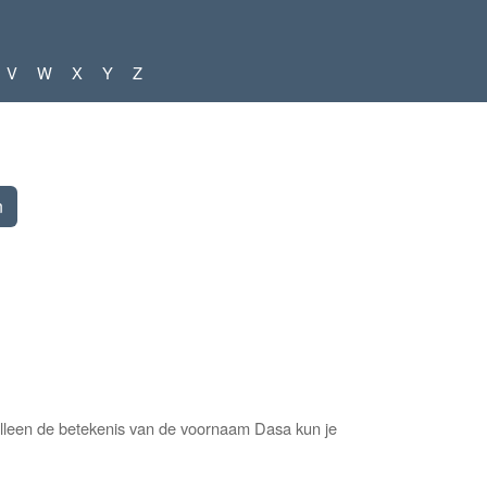
V
W
X
Y
Z
lleen de betekenis van de voornaam Dasa kun je