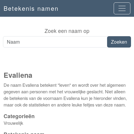
Betekenis namen
Zoek een naam op
Evaliena
De naam Evaliena betekent "leven" en wordt over het algemeen
gegeven aan personen met het vrouwelijke geslacht. Niet alleen
de betekenis van de voornaam Evaliena kun je hieronder vinden,
maar ook de statistieken en andere leuke feitjes van deze naam.
Categorieën
Vrouwelijk