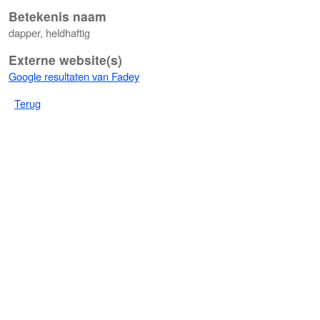
Betekenis naam
dapper, heldhaftig
Externe website(s)
Google resultaten van Fadey
Terug