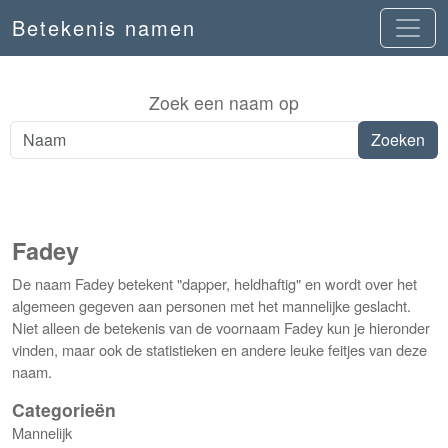
Betekenis namen
Zoek een naam op
Fadey
De naam Fadey betekent "dapper, heldhaftig" en wordt over het
algemeen gegeven aan personen met het mannelijke geslacht.
Niet alleen de betekenis van de voornaam Fadey kun je hieronder
vinden, maar ook de statistieken en andere leuke feitjes van deze
naam.
Categorieën
Mannelijk