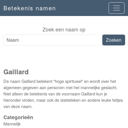
Betekenis namen
Zoek een naam op
Gaillard
De naam Gaillard betekent "hoge spiritueel" en wordt over het
algemeen gegeven aan personen met het mannelijke geslacht.
Niet alleen de betekenis van de voornaam Gaillard kun je
hieronder vinden, maar ook de statistieken en andere leuke feitjes
van deze naam.
Categorieën
Mannelijk