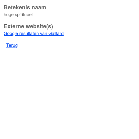
Betekenis naam
hoge spiritueel
Externe website(s)
Google resultaten van Gaillard
Terug