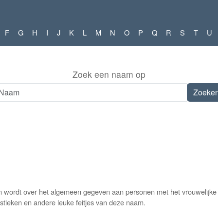
F
G
H
I
J
K
L
M
N
O
P
Q
R
S
T
U
Zoek een naam op
n wordt over het algemeen gegeven aan personen met het vrouwelijke 
istieken en andere leuke feitjes van deze naam.