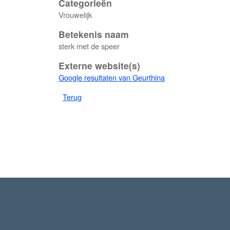
Categorieën
Vrouwelijk
Betekenis naam
sterk met de speer
Externe website(s)
Google resultaten van Geurthina
Terug