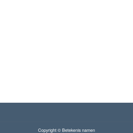
Copyright © Betekenis namen