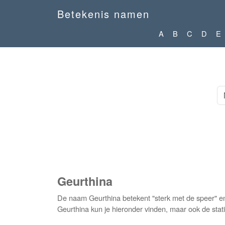
Betekenis namen
A
B
C
D
E
Geurthina
De naam Geurthina betekent "sterk met de speer" e
Geurthina kun je hieronder vinden, maar ook de stat