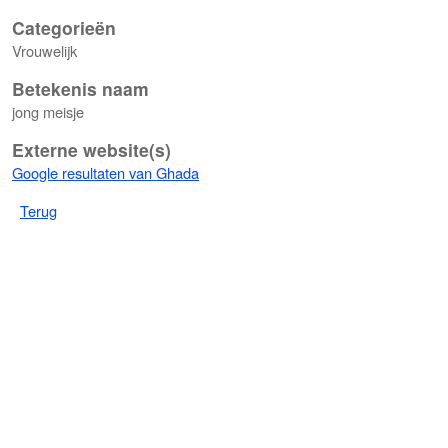
Categorieën
Vrouwelijk
Betekenis naam
jong meisje
Externe website(s)
Google resultaten van Ghada
Terug