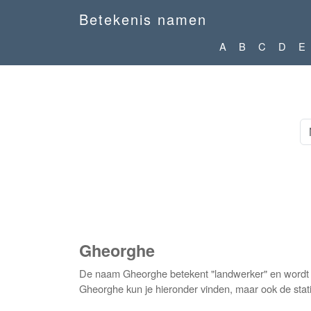
Betekenis namen
A
B
C
D
E
Gheorghe
De naam Gheorghe betekent "landwerker" en wordt o
Gheorghe kun je hieronder vinden, maar ook de stati