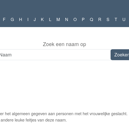
F
G
H
I
J
K
L
M
N
O
P
Q
R
S
T
U
Zoek een naam op
r het algemeen gegeven aan personen met het vrouwelijke geslacht. 
n andere leuke feitjes van deze naam.