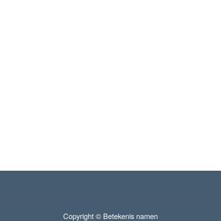
Copyright © Betekenis namen