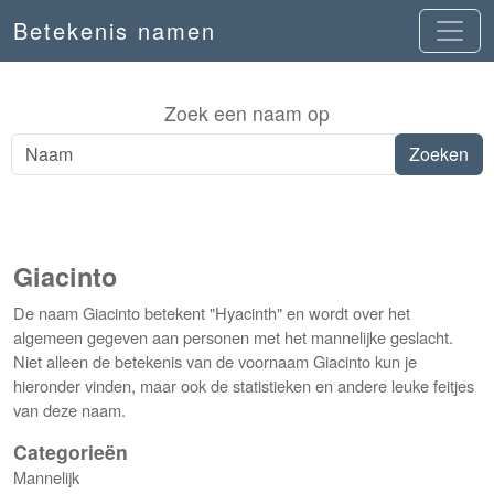
Betekenis namen
Zoek een naam op
Giacinto
De naam Giacinto betekent "Hyacinth" en wordt over het
algemeen gegeven aan personen met het mannelijke geslacht.
Niet alleen de betekenis van de voornaam Giacinto kun je
hieronder vinden, maar ook de statistieken en andere leuke feitjes
van deze naam.
Categorieën
Mannelijk