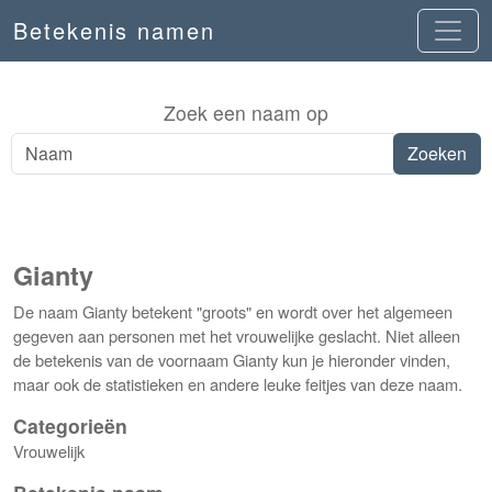
Betekenis namen
Zoek een naam op
Gianty
De naam Gianty betekent "groots" en wordt over het algemeen
gegeven aan personen met het vrouwelijke geslacht. Niet alleen
de betekenis van de voornaam Gianty kun je hieronder vinden,
maar ook de statistieken en andere leuke feitjes van deze naam.
Categorieën
Vrouwelijk