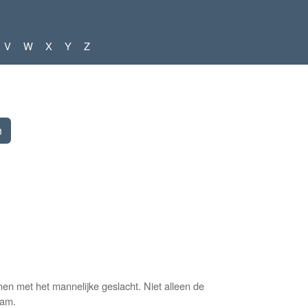
V
W
X
Y
Z
met het mannelijke geslacht. Niet alleen de
aam.