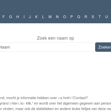
F
G
H
I
J
K
L
M
N
O
P
Q
R
S
T
U
Zoek een naam op
d, mocht je informatie hebben over <a href='/Contact?
>hier</a> klik." en wordt over het algemeen gegeven aan personen 
 vinden, maar ook de statistieken en andere leuke feitjes van deze n