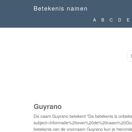
Betekenis namen
A
B
C
D
E
Guyrano
De naam Guyrano betekent "De betekenis is onbeken
subject=Informatie%20over%20de%20naam%20Guyrano'
betekenis van de voornaam Guyrano kun je hieronder