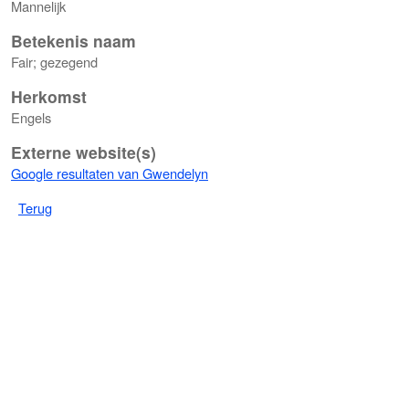
Mannelijk
Betekenis naam
Fair; gezegend
Herkomst
Engels
Externe website(s)
Google resultaten van Gwendelyn
Terug