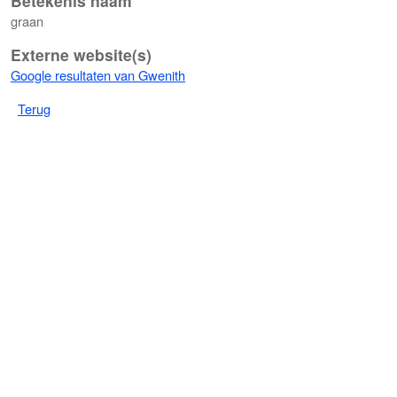
Betekenis naam
graan
Externe website(s)
Google resultaten van Gwenith
Terug