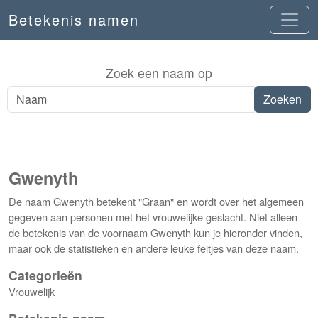
Betekenis namen
Zoek een naam op
Gwenyth
De naam Gwenyth betekent "Graan" en wordt over het algemeen
gegeven aan personen met het vrouwelijke geslacht. Niet alleen
de betekenis van de voornaam Gwenyth kun je hieronder vinden,
maar ook de statistieken en andere leuke feitjes van deze naam.
Categorieën
Vrouwelijk