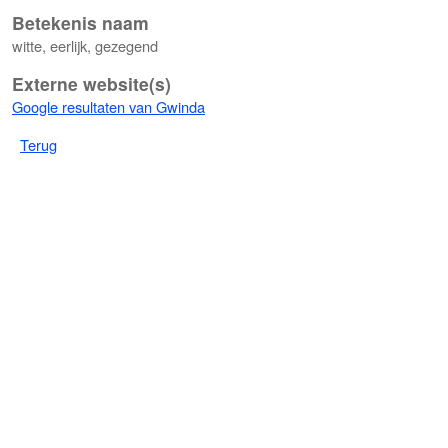
Betekenis naam
witte, eerlijk, gezegend
Externe website(s)
Google resultaten van Gwinda
Terug