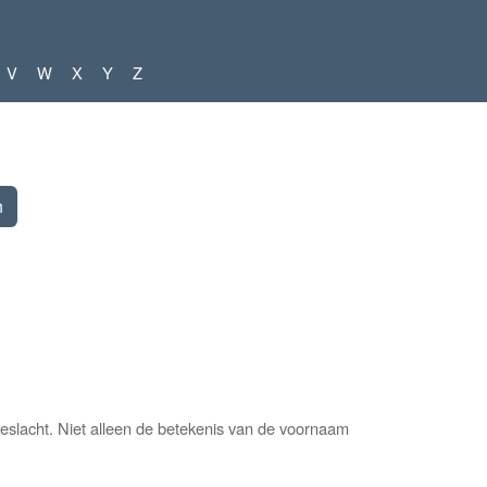
V
W
X
Y
Z
slacht. Niet alleen de betekenis van de voornaam