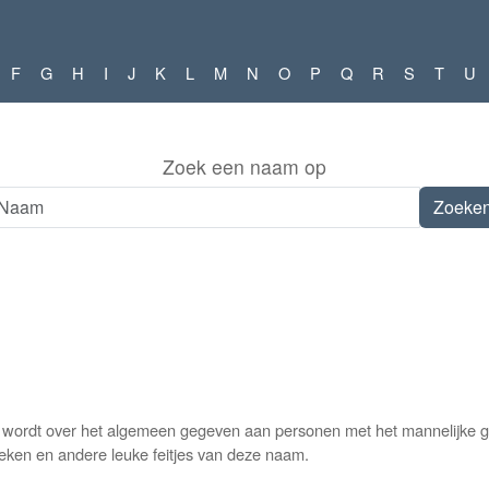
F
G
H
I
J
K
L
M
N
O
P
Q
R
S
T
U
Zoek een naam op
ordt over het algemeen gegeven aan personen met het mannelijke ge
ieken en andere leuke feitjes van deze naam.