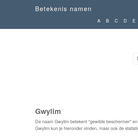
Betekenis namen
A
B
C
D
E
Gwylim
De naam Gwylim betekent "gewilde beschermer" en w
Gwylim kun je hieronder vinden, maar ook de statist