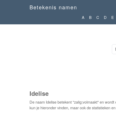
Betekenis namen
A
B
C
D
E
Idelise
De naam Idelise betekent "zalig;volmaakt" en wordt
kun je hieronder vinden, maar ook de statistieken e