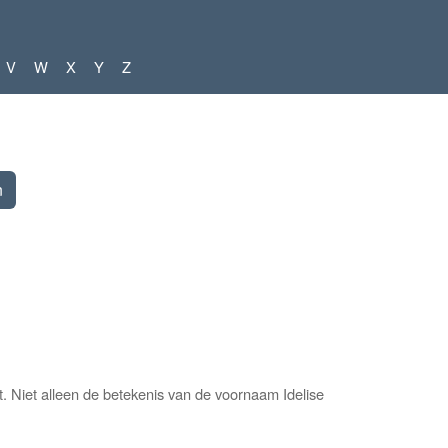
V
W
X
Y
Z
. Niet alleen de betekenis van de voornaam Idelise