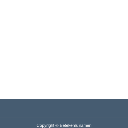
Copyright © Betekenis namen