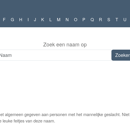
F
G
H
I
J
K
L
M
N
O
P
Q
R
S
T
U
Zoek een naam op
et algemeen gegeven aan personen met het mannelijke geslacht. Niet 
e leuke feitjes van deze naam.