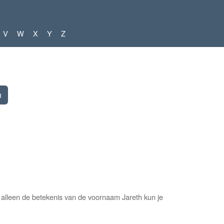
V
W
X
Y
Z
alleen de betekenis van de voornaam Jareth kun je