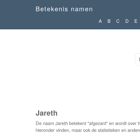
Betekenis namen
A
B
C
D
E
Jareth
De naam Jareth betekent "afgezant" en wordt over h
hieronder vinden, maar ook de statistieken en ander