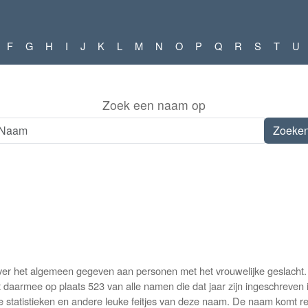
F
G
H
I
J
K
L
M
N
O
P
Q
R
S
T
U
Zoek een naam op
er het algemeen gegeven aan personen met het vrouwelijke geslacht. D
aarmee op plaats 523 van alle namen die dat jaar zijn ingeschreven i
 statistieken en andere leuke feitjes van deze naam. De naam komt re