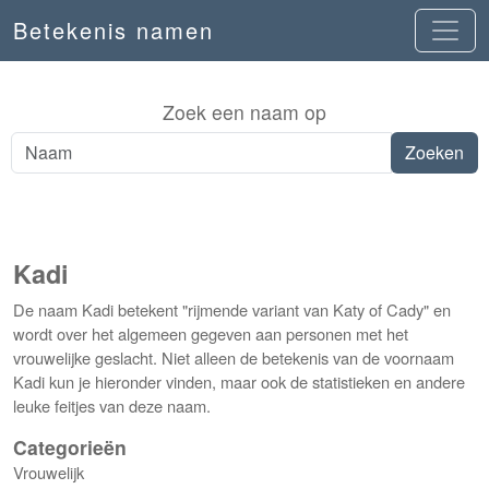
Betekenis namen
Zoek een naam op
Kadi
De naam Kadi betekent "rijmende variant van Katy of Cady" en
wordt over het algemeen gegeven aan personen met het
vrouwelijke geslacht. Niet alleen de betekenis van de voornaam
Kadi kun je hieronder vinden, maar ook de statistieken en andere
leuke feitjes van deze naam.
Categorieën
Vrouwelijk