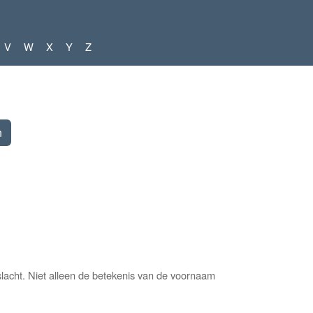
V
W
X
Y
Z
lacht. Niet alleen de betekenis van de voornaam