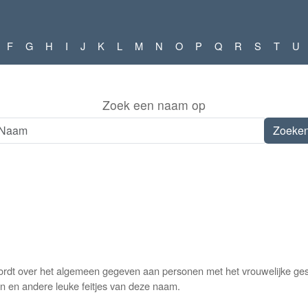
F
G
H
I
J
K
L
M
N
O
P
Q
R
S
T
U
Zoek een naam op
ordt over het algemeen gegeven aan personen met het vrouwelijke ges
en en andere leuke feitjes van deze naam.