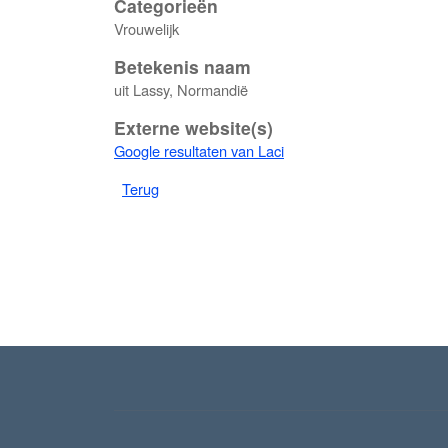
Categorieën
Vrouwelijk
Betekenis naam
uit Lassy, Normandië
Externe website(s)
Google resultaten van Laci
Terug