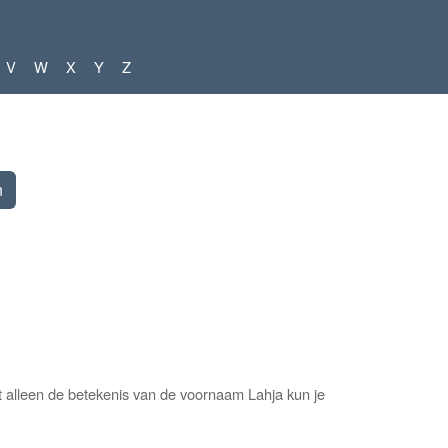
V
W
X
Y
Z
 alleen de betekenis van de voornaam Lahja kun je