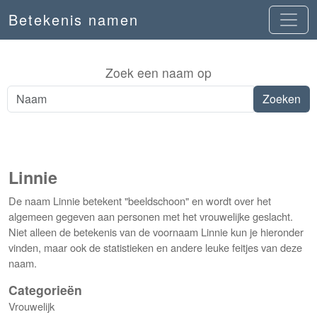
Betekenis namen
Zoek een naam op
Linnie
De naam Linnie betekent "beeldschoon" en wordt over het
algemeen gegeven aan personen met het vrouwelijke geslacht.
Niet alleen de betekenis van de voornaam Linnie kun je hieronder
vinden, maar ook de statistieken en andere leuke feitjes van deze
naam.
Categorieën
Vrouwelijk