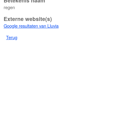
Betekenis naam
regen
Externe website(s)
Google resultaten van Lluvia
Terug