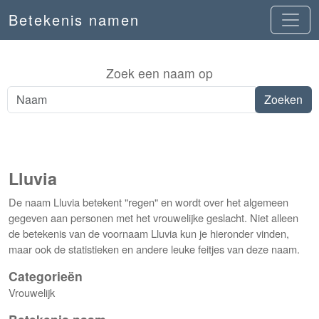
Betekenis namen
Zoek een naam op
Lluvia
De naam Lluvia betekent "regen" en wordt over het algemeen
gegeven aan personen met het vrouwelijke geslacht. Niet alleen
de betekenis van de voornaam Lluvia kun je hieronder vinden,
maar ook de statistieken en andere leuke feitjes van deze naam.
Categorieën
Vrouwelijk