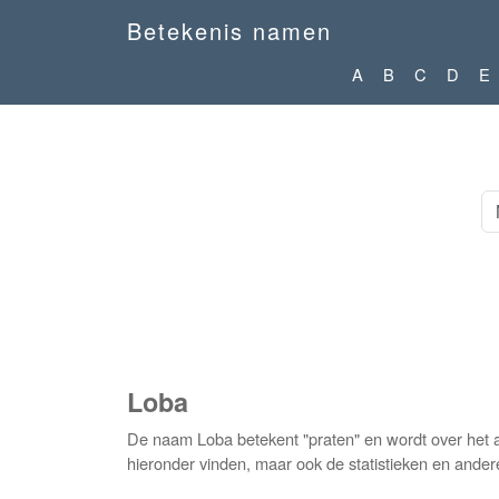
Betekenis namen
A
B
C
D
E
Loba
De naam Loba betekent "praten" en wordt over het 
hieronder vinden, maar ook de statistieken en ander