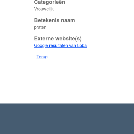
Categorieën
Vrouwelijk
Betekenis naam
praten
Externe website(s)
Google resultaten van Loba
Terug