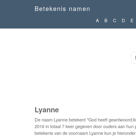
Betekenis namen
A
B
C
D
E
Lyanne
De naam Lyanne betekent "God heeft geantwoord;lich
2016 in totaal 7 keer gegeven door ouders aan hun p
betekenis van de voornaam Lyanne kun je hieronder 