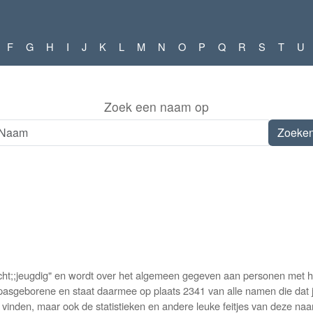
F
G
H
I
J
K
L
M
N
O
P
Q
R
S
T
U
Zoek een naam op
t;;jeugdig" en wordt over het algemeen gegeven aan personen met het
asgeborene en staat daarmee op plaats 2341 van alle namen die dat ja
vinden, maar ook de statistieken en andere leuke feitjes van deze naa