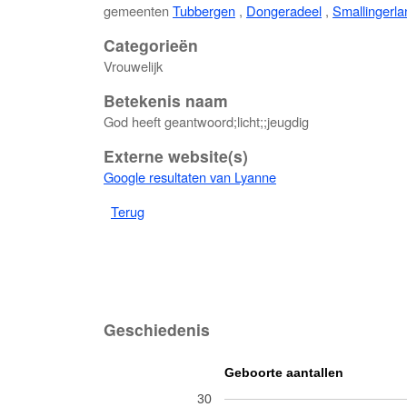
gemeenten
Tubbergen
,
Dongeradeel
,
Smallingerla
Categorieën
Vrouwelijk
Betekenis naam
God heeft geantwoord;licht;;jeugdig
Externe website(s)
Google resultaten van Lyanne
Terug
Geschiedenis
Geboorte aantallen
30