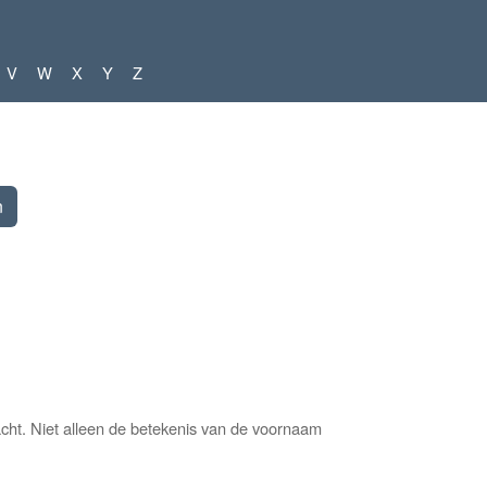
V
W
X
Y
Z
cht. Niet alleen de betekenis van de voornaam