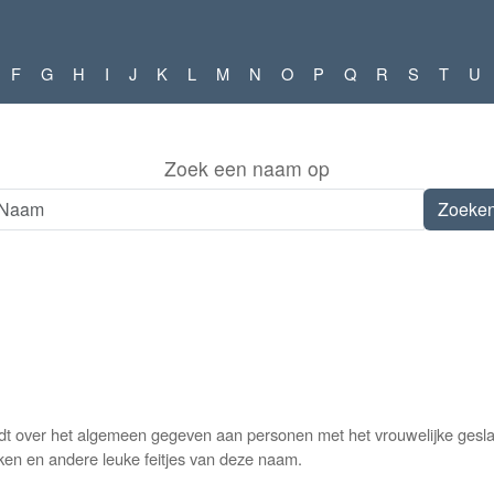
F
G
H
I
J
K
L
M
N
O
P
Q
R
S
T
U
Zoek een naam op
dt over het algemeen gegeven aan personen met het vrouwelijke gesla
eken en andere leuke feitjes van deze naam.