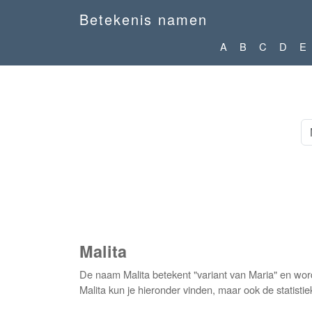
Betekenis namen
A
B
C
D
E
Malita
De naam Malita betekent "variant van Maria" en wor
Malita kun je hieronder vinden, maar ook de statisti