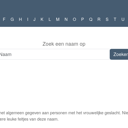
F
G
H
I
J
K
L
M
N
O
P
Q
R
S
T
U
Zoek een naam op
het algemeen gegeven aan personen met het vrouwelijke geslacht. Ni
ere leuke feitjes van deze naam.