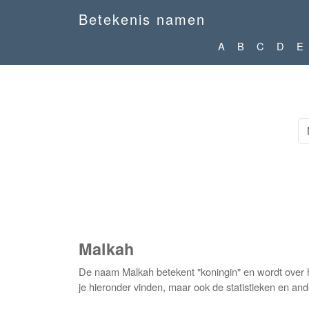
Betekenis namen
A
B
C
D
E
Malkah
De naam Malkah betekent "koningin" en wordt over 
je hieronder vinden, maar ook de statistieken en and