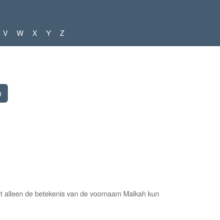
V
W
X
Y
Z
et alleen de betekenis van de voornaam Malkah kun