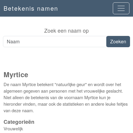
Betekenis namen
Zoek een naam op
Myrtice
De naam Myrtice betekent "natuurlijke geur" en wordt over het
algemeen gegeven aan personen met het vrouwelijke geslacht.
Niet alleen de betekenis van de voornaam Myrtice kun je
hieronder vinden, maar ook de statistieken en andere leuke feitjes
van deze naam.
Categorieën
Vrouwelijk