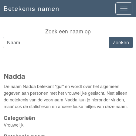
Betekenis namen
Zoek een naam op
Nadda
De naam Nadda betekent "gul" en wordt over het algemeen
gegeven aan personen met het vrouwelijke geslacht. Niet alleen
de betekenis van de voornaam Nadda kun je hieronder vinden,
maar ook de statistieken en andere leuke feitjes van deze naam.
Categorieën
Vrouwelijk