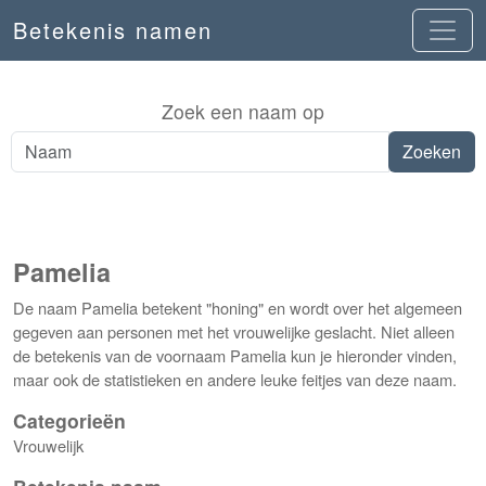
Betekenis namen
Zoek een naam op
Pamelia
De naam Pamelia betekent "honing" en wordt over het algemeen
gegeven aan personen met het vrouwelijke geslacht. Niet alleen
de betekenis van de voornaam Pamelia kun je hieronder vinden,
maar ook de statistieken en andere leuke feitjes van deze naam.
Categorieën
Vrouwelijk