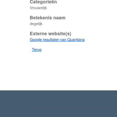
Categorieën
Vrouwelijk
Betekenis naam
degelijk
Externe website(s)
Google resultaten van Quantiana
Terug