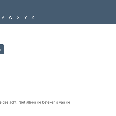
V
W
X
Y
Z
geslacht. Niet alleen de betekenis van de