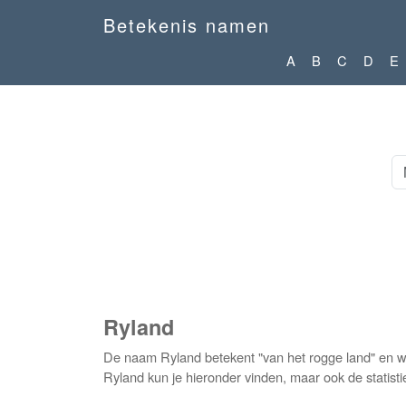
Betekenis namen
A
B
C
D
E
Ryland
De naam Ryland betekent "van het rogge land" en w
Ryland kun je hieronder vinden, maar ook de statist