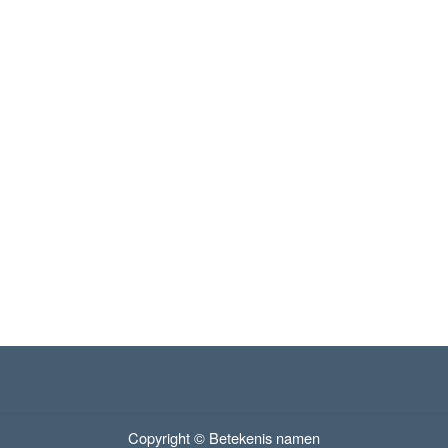
Copyright © Betekenis namen