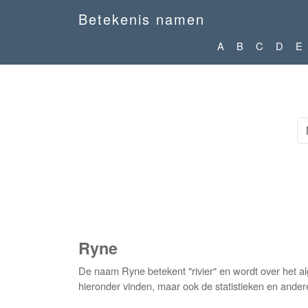
Betekenis namen
A
B
C
D
E
Ryne
De naam Ryne betekent "rivier" en wordt over het 
hieronder vinden, maar ook de statistieken en ander