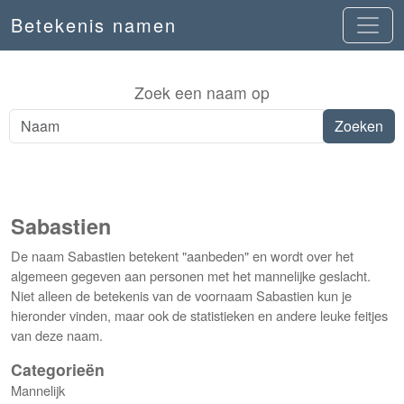
Betekenis namen
Zoek een naam op
Sabastien
De naam Sabastien betekent "aanbeden" en wordt over het
algemeen gegeven aan personen met het mannelijke geslacht.
Niet alleen de betekenis van de voornaam Sabastien kun je
hieronder vinden, maar ook de statistieken en andere leuke feitjes
van deze naam.
Categorieën
Mannelijk