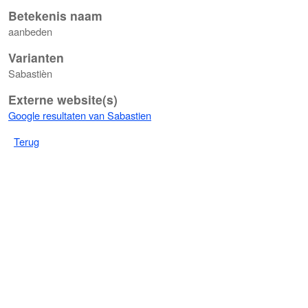
Betekenis naam
aanbeden
Varianten
Sabastièn
Externe website(s)
Google resultaten van Sabastien
Terug