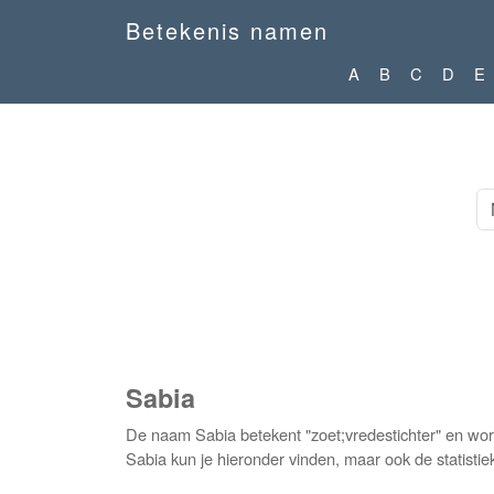
Betekenis namen
A
B
C
D
E
Sabia
De naam Sabia betekent "zoet;vredestichter" en wor
Sabia kun je hieronder vinden, maar ook de statisti