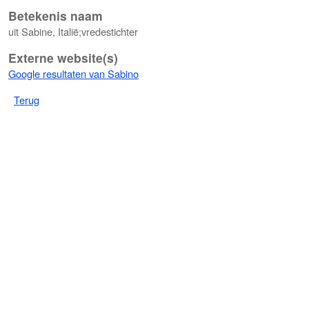
Betekenis naam
uit Sabine, Italië;vredestichter
Externe website(s)
Google resultaten van Sabino
Terug