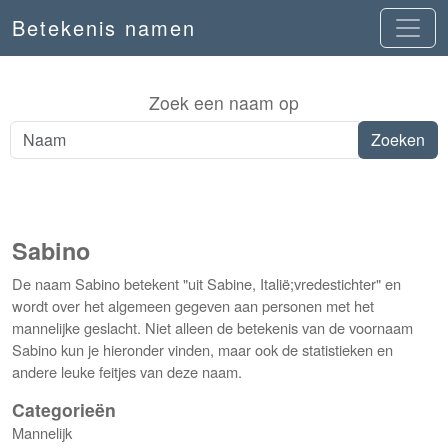
Betekenis namen
Zoek een naam op
Sabino
De naam Sabino betekent "uit Sabine, Italië;vredestichter" en
wordt over het algemeen gegeven aan personen met het
mannelijke geslacht. Niet alleen de betekenis van de voornaam
Sabino kun je hieronder vinden, maar ook de statistieken en
andere leuke feitjes van deze naam.
Categorieën
Mannelijk