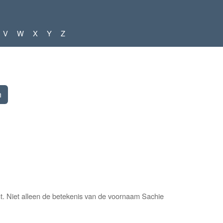
V
W
X
Y
Z
. Niet alleen de betekenis van de voornaam Sachie