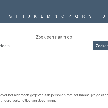
F
G
H
I
J
K
L
M
N
O
P
Q
R
S
T
U
Zoek een naam op
 over het algemeen gegeven aan personen met het mannelijke geslacht
n andere leuke feitjes van deze naam.