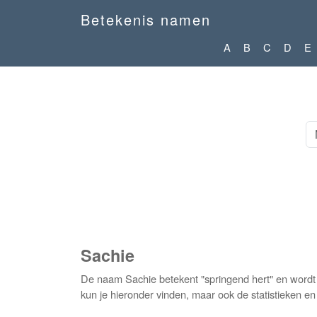
Betekenis namen
A
B
C
D
E
Sachie
De naam Sachie betekent "springend hert" en wordt
kun je hieronder vinden, maar ook de statistieken e