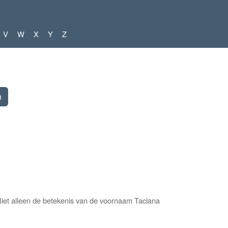
V
W
X
Y
Z
iet alleen de betekenis van de voornaam Taciana