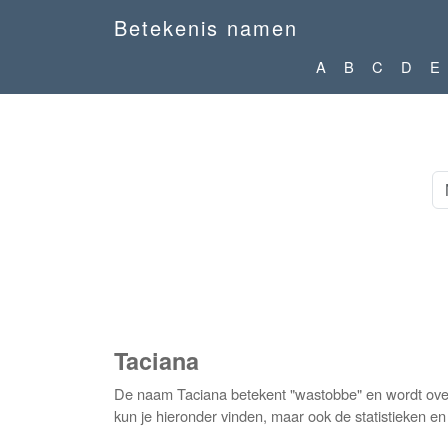
Betekenis namen
A
B
C
D
E
Taciana
De naam Taciana betekent "wastobbe" en wordt over
kun je hieronder vinden, maar ook de statistieken e