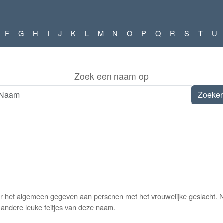
F
G
H
I
J
K
L
M
N
O
P
Q
R
S
T
U
Zoek een naam op
 het algemeen gegeven aan personen met het vrouwelijke geslacht. N
n andere leuke feitjes van deze naam.