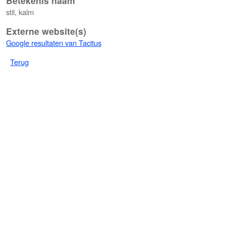
Betekenis naam
stil, kalm
Externe website(s)
Google resultaten van Tacitus
Terug