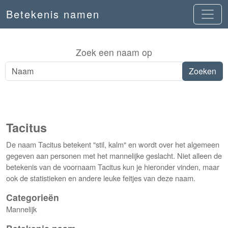
Betekenis namen
Zoek een naam op
Tacitus
De naam Tacitus betekent "stil, kalm" en wordt over het algemeen
gegeven aan personen met het mannelijke geslacht. Niet alleen de
betekenis van de voornaam Tacitus kun je hieronder vinden, maar
ook de statistieken en andere leuke feitjes van deze naam.
Categorieën
Mannelijk