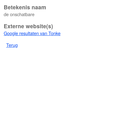
Betekenis naam
de onschatbare
Externe website(s)
Google resultaten van Tonke
Terug